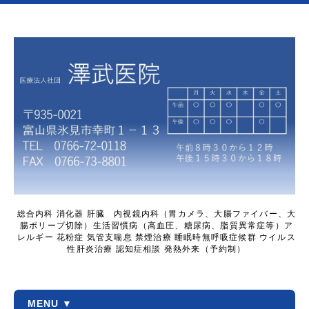
総合内科 消化器 肝臓 内視鏡内科（胃カメラ、大腸ファイバー、大
腸ポリープ切除）生活習慣病（高血圧、糖尿病、脂質異常症等）ア
レルギー 花粉症 気管支喘息 禁煙治療 睡眠時無呼吸症候群 ウイルス
性肝炎治療 認知症相談 発熱外来（予約制）
MENU ▼