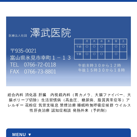
総合内科 消化器 肝臓 内視鏡内科（胃カメラ、大腸ファイバー、大
腸ポリープ切除）生活習慣病（高血圧、糖尿病、脂質異常症等）ア
レルギー 花粉症 気管支喘息 禁煙治療 睡眠時無呼吸症候群 ウイルス
性肝炎治療 認知症相談 発熱外来（予約制）
MENU ▼