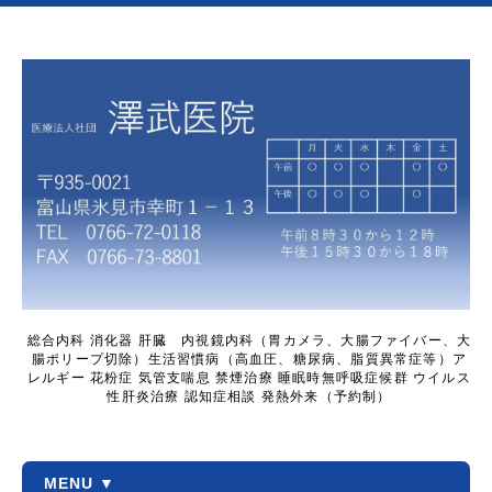
総合内科 消化器 肝臓 内視鏡内科（胃カメラ、大腸ファイバー、大
腸ポリープ切除）生活習慣病（高血圧、糖尿病、脂質異常症等）ア
レルギー 花粉症 気管支喘息 禁煙治療 睡眠時無呼吸症候群 ウイルス
性肝炎治療 認知症相談 発熱外来（予約制）
MENU ▼