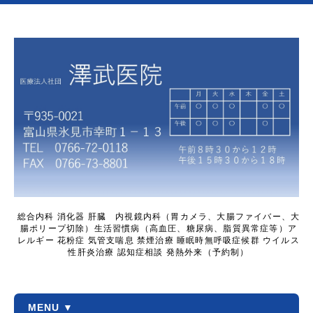
総合内科 消化器 肝臓 内視鏡内科（胃カメラ、大腸ファイバー、大
腸ポリープ切除）生活習慣病（高血圧、糖尿病、脂質異常症等）ア
レルギー 花粉症 気管支喘息 禁煙治療 睡眠時無呼吸症候群 ウイルス
性肝炎治療 認知症相談 発熱外来（予約制）
MENU ▼